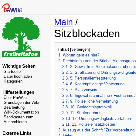
Main
/
Sitzblockaden
Inhalt
[
verbergen
]
1. Worum geht es hier?
2. Rechtsinfos von der Büchel-Aktionsgrup
Wichtige Seiten
2.1. 2. Gewaltfreie Sitzblockaden, ohne 
Startseite
2.2. 3. Straftaten und Ordnungswidrigkeit
Datei hochladen
2.3. 5. Personalienfeststellung
Kategorien
2.4. 6. Kostenpflichtige Verwarnung
2.5. 7. Platzverweis
Hilfestellungen
2.6. 8. Ingewahrsamnahme / Festnahme /
Über PmWiki
2.7. 9. Polizeiliche Vernehmung
Grundlagen der Wiki-
2.8. 10. Gedächtnisprotokoll
Bearbeitung
Wiki-Dokumentation
2.9. 11. Strafverfahren
Sandkasten zum
2.10. 12. Ordnungswidrigkeitsverfahren
Ausprobieren
2.11. 13. Polizeieinsatzkosten
3. Auszug aus der Schrift "Zur Vorbereitung 
Externe Links
4. Links